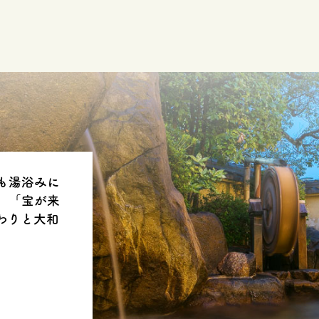
も湯浴みに
。「宝が来
わりと大和