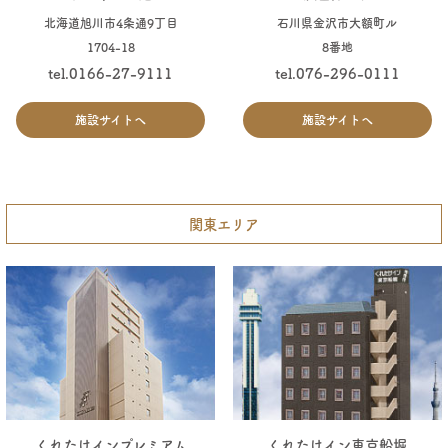
北海道旭川市4条通9丁目
石川県金沢市大額町ル
1704-18
8番地
tel.0166-27-9111
tel.076-296-0111
施設サイトへ
施設サイトへ
関東エリア
くれたけインプレミアム
くれたけイン東京船堀