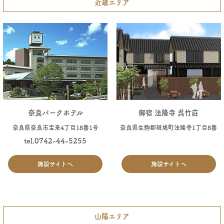
近畿エリア
奈良パークホテル
御宿 法隆寺 呉竹莊
奈良県奈良市宝来4丁目18番1号
奈良県生駒郡斑鳩町法隆寺1丁目8番
tel.0742-44-5255
施設サイトへ
施設サイトへ
山陽エリア