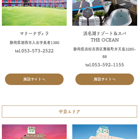
マリーナヴィラ
浜名湖リゾート＆スパ
THE OCEAN
静岡県湖西市入出字長者1380
静岡県浜松市西区舞阪町弁天島3285-
tel.053-573-2522
88
tel.053-592-1155
施設サイトへ
施設サイトへ
中京エリア