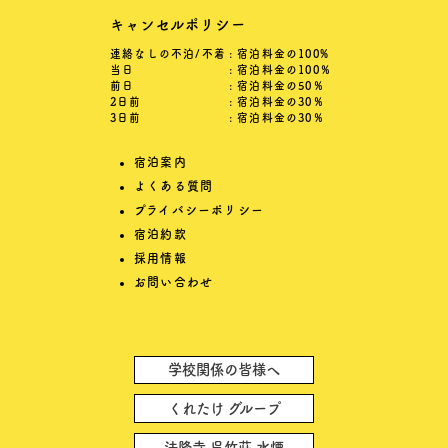
キャンセルポリシー
連絡なしの不泊/不着
: 宿泊料金の100%
当日
: 宿泊料金の100％
前日
: 宿泊料金の50％
2日前
: 宿泊料金の30％
3日前
: 宿泊料金の30％
宿泊案内
よくある質問
プライバシーポリシー
宿泊約款
採用情報
お問い合わせ
学校関係の皆様へ
くれたけ グループ
法隆寺 呉竹莊 水煙